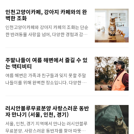
벽한 장소김포카페는 아침을 시작하기에 완벽
고 있어, 마치 사람처럼 감정을 표현하는 듯한
한 장소입니다. 햇살이 비치는 창가 자리에서
느낌을 줍니다. 이러한 특징이 바로 이 고양이
인천고양이카페, 강아지 카페와의 완
향긋한 커피 한 잔을 마시며 하루를 시작하는
의 첫 번째 매력입니다. 여러분도 처음 만났을
벽한 조화
것은 정말 매력적이죠. 예를 들어,김포 카페드
때 이들의 매력에 푹 빠지게 될 것입니다! 그리
인천고양이카페와 강아지 카페의 조화는 단순
첼시에서는 싱그러운 아침을 맞이할 수 있는
고, 이 귀여운 외모는 단순한 겉모습 이상의 매
한 반려동물 사랑을 넘어, 다양한 경험과 감정
공간이 마련되어 있습니다. 맛있는 아메리카
력을 숨기고 있답니다. 다음 단락에서는 그들
의 세계로의 초대입니다. 이곳에서 여러분은
노와 함께 제공되는 다양한 베이커리 덕분에
의 ..
담소를 나누고, 사랑스러운 동물들과 소중한
하루의 에너지를 충전할 수 있습니다. 느긋한
시간을 보낼 수 있습니다.🌟 인천고양이카페
주말 오전, 친구와 함께 가볍게 대화를 나누며
주말나들이 여름 해변에서 즐길 수 있
의 매력인천고양이카페는 그 자체로 하나의 편
는 액티비티
여유를 즐기는 모습이 눈에 선하네요. 여러분
안한 휴식처입니다. 여기서는 고양이들과의
도 이런 경험 있으시죠?특히, 김포 카페 기네스
여름 해변은 가족과 친구들과 잊지 못할 주말
상호작용을 통해 진정한 편안함을 느낄 수 있
북과 같은 독특한 카페는 그 자체로도 훌륭한
나들이를 위해 완벽한 장소입니다. 다양한 액
는데요. 고양이들은 각기 다른 성격과 매력을
포토존이 ..
티비티를 통해 더위를 띄워주는 것은 물론, 소
가지고 있어서, 이곳에 방문하는 모든 사람에
중한 추억을 만들어 줄 것입니다!🏖️ 주말나들
게 다양한 경험을 제공합니다. 예를 들어, 사람
이 여름 해변의 매력여름 해변은 그 자체로도
을 잘 따르는 고양이와 조용히 눈치를 보는 고
러시안블루무료분양 사랑스러운 동반
매력적이지만, 주말나들이의 특별한 경험을
양이들이 만나면 어떤 재미있는 일이 벌어질까
자 만나기 (서울, 인천, 경기)
선사합니다. 바다의 푸른 물빛과 시원한 바람
요? 눈치 없는 고양이가 여러분의 발에 기대 오
서울, 인천, 경기 지역에서 만나는 러시안블루
은 휴식의 시간을 더욱 행복하게 만들어 줍니
는 순간, 그 달콤한 매력은 이루 말할 수 없답니
무료분양. 사랑스러운 동반자를 찾아 따뜻한
다. 더불어, 파도 소리를 배경으로 노을을 바라