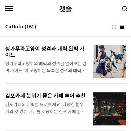
본문 바로가기
캣슬
CatInfo
(161)
싱가푸라고양이 성격과 매력 완벽 가
이드
싱가푸라고양이의 매력과 성격을 알아보는 완
벽 가이드. 이 고양이는 독특한 성격과 매력으
로 많은 사람들에게 사랑받고 있습니다. 싱가
푸라고양이를 통해 여러분의 삶을 더욱 풍요롭
게 해보세요!싱가푸라고양이 소개싱가푸라고
김포카페 분위기 좋은 카페 투어 추천
양이는 그 이름에서도 알 수 있듯이 싱가포르
김포카페의 매력을 느껴보세요! 다양한 분위
가 원산지인 귀여운 고양이 품종입니다. 🐱 이
기와 맛 있는 메뉴를 제공하는 김포 카페들을
고양이는 다른 견종에 비해 체구가 작고, 가느
소개합니다. 여러분의 카페 투어가 더욱 특별
다란 다리와 신기한 외모를 가지고 있습니다.
해질 거예요!🌟 김포카페, 아침을 시작하는 완
특히 싱가푸라고양이의 눈은 큰 비율을 차지하